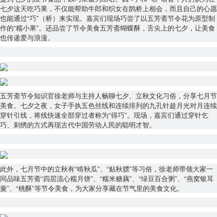
七夕这天吃巧果，不仅能帮助牛郎和织女在鹊桥上相会，而且自己的心愿
也能通过“巧”（桥）来实现。嘉宾们现场巧尝了以五芳斋节令花为原型制
作的“糯小果”。还品尝了节令美食五芳斋蝴蝶酥，舌尖上的七夕，让美食
也传递爱与浪漫。
五芳斋节令知识官徐老师与主持人畅聊七夕、立秋文化习俗，分享七月节
美食。七夕之夜，女子手执五色丝线和连续排列的九孔针趁月光对月连续
穿针引线，将线快速全部穿过者称为“得巧”。现场，嘉宾们通过穿针乞
巧、刺绣的方式再现古代中国劳动人民的聪明才智。
此外，七月节中的立秋有“啃秋瓜”、“贴秋膘”等习俗，徐老师带领大家一
同品味五芳斋“四层流心糯月饼”、“糯米糖藕”、“绿豆百合粥”、“燕窝银耳
羹”、“桃酥”等节令美食，为大家分享藏在节气里的美食文化。