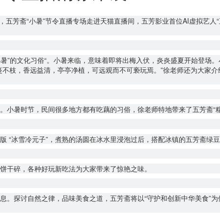
日，五芳斋“小暑”节令直播专场走进天猫直播间，五芳影业首位AI虚拟艺
小暑”的文化习俗“。小暑来临，意味着即将出梅入伏，炎炎盛夏开始登场
蔓不枝，香远益清，亭亭净植，可远观而不可亵玩焉。”徐老师还为大家
。小暑时节，民间很多地方都有吃藕的习俗，徐老师特地带来了五芳斋“
版 “冰雪冷元子”，煮熟的汤圆在冰水里浸泡过后，搭配冰镇的五芳斋绿
饼干碎，各种好玩新吃法为大家带来了惊艳之味。
息。探讨自然之律，品味美食之道，五芳斋将以“守护和创新中华美食”