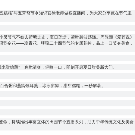
人“五糯糯”与五芳斋节令知识官徐老师做客直播间，为大家分享藏在节气里
。小暑节气不妨去荷塘走走，夏日莲塘，荷叶碧波荡漾。周敦颐《爱莲说》
介绍节令花——凌霄花。聊聊二十四节气的专属花神，品上一口节令美食，
糯米甜糖藕”，爽脆清爽，轻咬一口，即刻开启夏日甜美新大门。
豆百合粥和燕窝银耳羹，冰冰凉凉，甜甜糯糯，一秒解暑。
为使命，持续推出丰富立体的田园节令直播系列，助力中华传统文化及美食