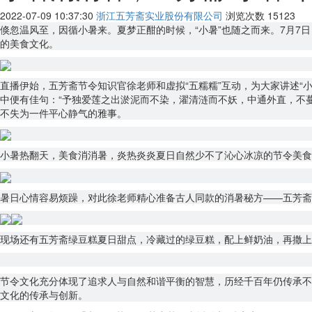
2022-07-09 10:37:30
浙江五芳斋实业股份有限公司
浏览次数
15123
倏忽温风至，因循小暑来。夏梦正酣的时候，“小暑”也随之而来。7月7
的美食文化。
直播伊始，五芳斋节令知识官徐老师和虚拟“五糯糯”互动，为大家讲述“
中便有佳句：“予独爱莲之出淤泥而不染，濯清涟而不妖，中通外直，不
不失为一件平心静气的雅事。
小暑热翻天，美食消消暑，炎热炎炎夏日自然少不了沁心冰凉的节令美食
暑日心情容易烦躁，对此徐老师精心准备古人同款的消暑秘方——五芳斋
现场还有五芳斋绿豆糕夏日甜点，冷藏过的绿豆糕，配上鲜奶油，再撒上
节令文化充分体现了追求人与自然和谐平衡的智慧，历经千百年仍传承不
文化的传承与创新。