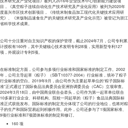
技术研究及产业化项目》被列入2016年企业技术中心创新能力建设项
目，《真空粽子连续自动化生产技术研究及产业化应用》被列为2020年
度嘉兴市区技术创新项目，《传统米制食品加工现代化关键技术应用研
究》、《米饭制品速食生产的关键技术研究及产业化示范》被登记为浙江
省科学技术成果。
公司十分注重对自主知识产权的保护管理，截止2024年7月，公司专利累
计授权有160件，其中关键核心技术发明专利28项，实用新型专利127
项，外观设计专利5项。
在标准制定方面，公司参与多项行业标准和国家标准的制定工作。2002
年，公司主导起草《粽子》（SB/T10377-2004）行业标准，填补了粽子
行业标准的空白。2019年9月，由公司作为主要起草单位的“粽子国际标
准”正式通过了国际食品法典委员会亚洲协调委员会（CAC）立项审查。
2024年3月18日，由中国商业联合会牵头，公司作为第一起草单位联合
10多家行业企业、科研机构、院校一同起草的《粽子》食品法典国际标
准正式获批发布。国际标准的制定充分体现了公司的行业地位，也将对粽
子的生产和国际贸易起到积极作用。此外，公司还参与了1项国家标准、
9项行业标准和7项团体标准的制定和修订。
160
项