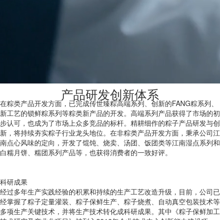
产品研发创新围绕“糯米食品为核心的中华节令食品领导品牌”战略理念，
以开发高端、健康及轻食系列的产品为主，持续在粽类产品、江南湿点系
列产品、月饼、糯团等传统食品以及方便食品、焙烤食品等领域坚持创
新，推出了一系列营养、安全、美味、健康、时尚的食品，满足了消费者
多样化、差异化、健康化的需求，并取得不错的销售成绩。
产品研发创新体系
在粽类产品开发方面，已完成传世臻粽高端系列、创新的FANG粽系列、
新工艺的锁鲜粽系列等粽类新产品的开发。高端系列产品获得了市场的初
步认可，也成为了市场上众多竞品的标杆。精耕细作的粽子产品研发与创
新，将持续夯实粽子行业龙头地位。在非粽类产品开发方面，秉承公司江
南点心风味的定向，开发了馄饨、烧卖、汤团、饭团类等江南湿点系列和
白糯月饼、糯团系列产品等，也获得消费者的一致好评。
科研成果
经过多年生产实践经验的积累和持续的生产工艺改造升级，目前，公司已
经掌握了粽子定量灌装、粽子保鲜生产、粽子烧煮、自动真空包装技术等
多项生产关键技术，并将生产技术转化成科研成果。其中《粽子保鲜加工