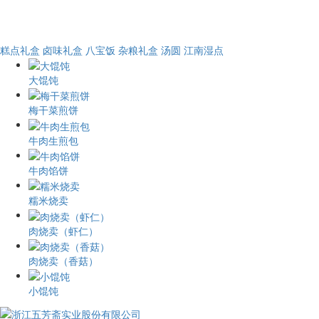
糕点礼盒
卤味礼盒
八宝饭
杂粮礼盒
汤圆
江南湿点
大馄饨
梅干菜煎饼
牛肉生煎包
牛肉馅饼
糯米烧卖
肉烧卖（虾仁）
肉烧卖（香菇）
小馄饨