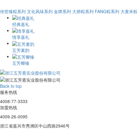
传世臻粽系列
文化风味系列
金牌系列
大师粽系列
FANG粽系列
大黄米
经典嘉礼
情享嘉礼
五芳素韵
五芳卿臻
Back to top
服务热线
4008-77-3333
加盟热线
4009-26-0095
浙江省嘉兴市秀洲区中山西路2946号