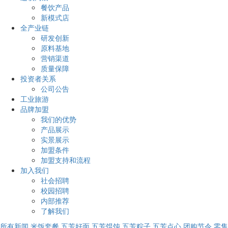
餐饮产品
新模式店
全产业链
研发创新
原料基地
营销渠道
质量保障
投资者关系
公司公告
工业旅游
品牌加盟
我们的优势
产品展示
实景展示
加盟条件
加盟支持和流程
加入我们
社会招聘
校园招聘
内部推荐
了解我们
所有新闻
米饭套餐
五芳好面
五芳馄饨
五芳粽子
五芳点心
团购节令
零售