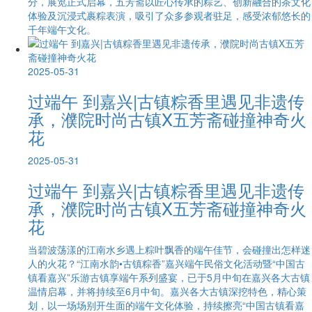
分，展览正式启幕，五芳斋以匠心传承的粽艺、创新融合的茶文化
体验及沉浸式裹粽表演，吸引了众多参观者驻足，感受浓郁悠长的
千年端午文化。
2025-05-31
过端午 到嘉兴|古镇粽香里遇见非遗传
承，濮院时尚古镇X五芳斋碰撞神奇火
花
2025-05-31
过端午 到嘉兴|古镇粽香里遇见非遗传
承，濮院时尚古镇X五芳斋碰撞神奇火
花
当碧波荡漾的江南水乡遇上粽叶飘香的端午佳节，会碰撞出怎样迷
人的火花？“江南水韵•古镇粽香”嘉兴端午民俗文化活动暨“中国古
镇看嘉兴”乐游古镇享端午系列盛宴，已于5月中旬在嘉兴各大古镇
温情启幕，并将持续至6月中旬。嘉兴各大古镇深挖特色，精心策
划，以一场场别开生面的端午文化体验，持续擦亮“中国古镇看嘉