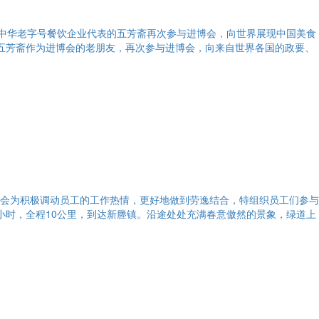
为中华老字号餐饮企业代表的五芳斋再次参与进博会，向世界展现中国美食
”。五芳斋作为进博会的老朋友，再次参与进博会，向来自世界各国的政要、
工会为积极调动员工的工作热情，更好地做到劳逸结合，特组织员工们参与
小时，全程10公里，到达新塍镇。沿途处处充满春意傲然的景象，绿道上