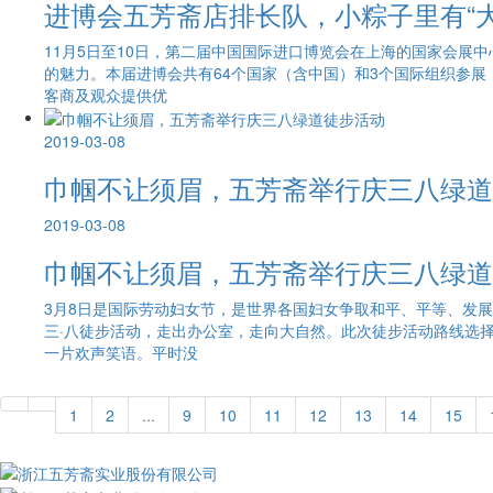
进博会五芳斋店排长队，小粽子里有“大
11月5日至10日，第二届中国国际进口博览会在上海的国家会
的魅力。本届进博会共有64个国家（含中国）和3个国际组织参展
客商及观众提供优
2019-03-08
巾帼不让须眉，五芳斋举行庆三八绿道
2019-03-08
巾帼不让须眉，五芳斋举行庆三八绿道
3月8日是国际劳动妇女节，是世界各国妇女争取和平、平等、发
三·八徒步活动，走出办公室，走向大自然。此次徒步活动路线选择
一片欢声笑语。平时没
1
2
...
9
10
11
12
13
14
15