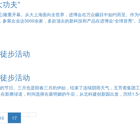
功夫”
展中心隆重开幕。从大上海面向全世界，进博会在万众瞩目中如约而至。作
，参展企业达3000余家，多款顶尖的新科技和产品在进博会“全球首秀
徒步活动
徒步活动
展的节日。三月也是阳春三月的伊始，结束了连续阴雨天气，五芳斋集团
在新塍绿道，时间选择在最明媚的午后，从北科建创新园出发，历经1.5
16
17