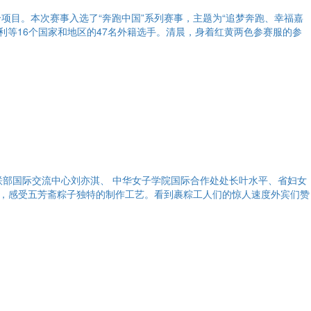
个项目。本次赛事入选了“奔跑中国”系列赛事，主题为“追梦奔跑、幸福嘉
利等16个国家和地区的47名外籍选手。清晨，身着红黄两色参赛服的参
联部国际交流中心刘亦淇、 中华女子学院国际合作处处长叶水平、省妇女
，感受五芳斋粽子独特的制作工艺。看到裹粽工人们的惊人速度外宾们赞