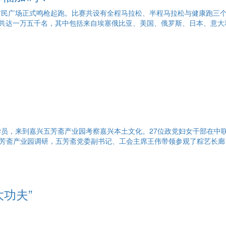
兴市市民广场正式鸣枪起跑。比赛共设有全程马拉松、半程马拉松与健康跑三
共达一万五千名，其中包括来自埃塞俄比亚、美国、俄罗斯、日本、意大
学员，来到嘉兴五芳斋产业园考察嘉兴本土文化。27位政党妇女干部在中
芳斋产业园调研，五芳斋党委副书记、工会主席王伟带领参观了粽艺长廊
功夫”