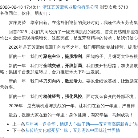
2026-02-13 17:48:11
浙江五芳斋实业股份有限公司
浏览次数
5710
各位同仁、伙伴、朋友们：
岁序更替，华章日新。在这辞旧迎新的美好时刻，我谨代表五芳斋集
回首2025，我们共同经历了一段充满挑战的旅程。首先要感谢那
饰公司业绩实现持续增长。这些亮点，是五芳斋精神的传承，是我们信心
2026年是五芳斋触底回升的攻坚之年。我们要围绕“稳健经营、提
新的一年，我们将
聚焦主业，提质增利
。围绕粽子、月饼两大业务根
新的一年，我们将
全域突破，开辟新局
。我们要开拓思路，加快发展
略；集团平台要加速转型，合力推进禾天下种业发展。
新的一年，我们将
刀刃向内，激发活力
。要以业绩论英雄，让激励直
营效率。
新的一年，我们将
稳健经营，强化风控
。面对复杂多变的外部环境，
2026年，是充满机遇与挑战的一年。让我们在新的一年里，严自
最后，祝愿大家在新的一年里：身体健康，阖家幸福，马到成功！
上一条
马年初一送关怀，情暖人心鼓干劲——五芳斋高层新春走访
下一条
从传统文化感受新年味，五芳斋以中国味连世界情