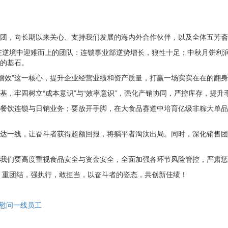
团，向长期以来关心、支持我们发展的海内外合作伙伴，以及全体五芳斋
些在逆境中迎难而上的团队：连锁事业部逆势增长，狼性十足；中秋月饼利
的基石。
质增效”这一核心，提升企业经营业绩和资产质量，打赢一场实实在在的翻
基，牢固树立“成本意识”与“效率意识”，强化产销协同，严控库存，提
餐饮连锁与日销业务；要放开手脚，在大食品赛道中培育亿级非粽大单品
达一线，让奋斗者获得超额回报，将躺平者淘汰出局。同时，深化销售团
我们要高度重视食品安全与资金安全，全面加强各环节风险管控，严肃惩
律，重团结，强执行，敢担当，以奋斗者的姿态，共创新佳绩！
慰问一线员工