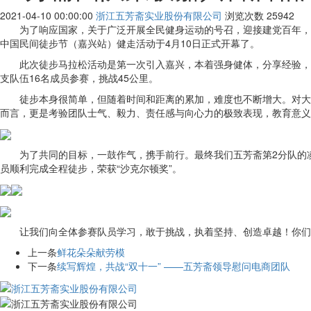
2021-04-10 00:00:00
浙江五芳斋实业股份有限公司
浏览次数
25942
为了响应国家，关于广泛开展全民健身运动的号召，迎接建党百年，
中国民间徒步节（嘉兴站）健走活动于4月10日正式开幕了。
此次徒步马拉松活动是第一次引入嘉兴，本着强身健体，分享经验，
支队伍16名成员参赛，挑战45公里。
徒步本身很简单，但随着时间和距离的累加，难度也不断增大。对大
而言，更是考验团队士气、毅力、责任感与向心力的极致表现，教育意义
为了共同的目标，一鼓作气，携手前行。最终我们五芳斋第2分队的
员顺利完成全程徒步，荣获“沙克尔顿奖”。
让我们向全体参赛队员学习，敢于挑战，执着坚持、创造卓越！你们
上一条
鲜花朵朵献劳模
下一条
续写辉煌，共战“双十一” ——五芳斋领导慰问电商团队