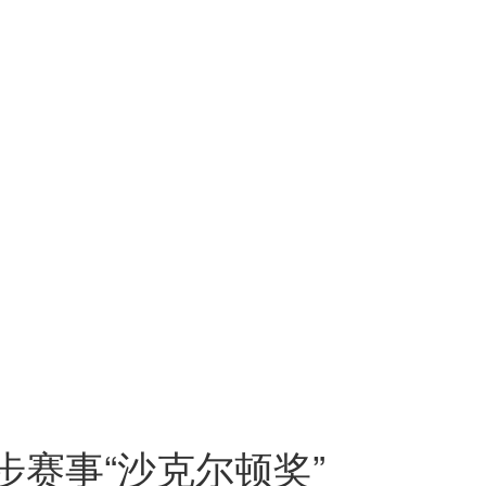
赛事“沙克尔顿奖”