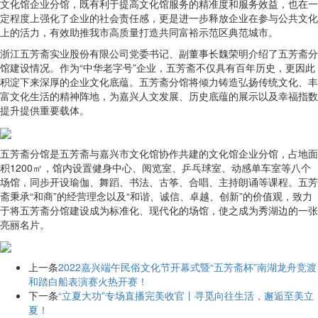
文化馆企业分馆，既有利于提高文化馆服务的精准度和服务效益，也在一
定程度上强化了企业的社会责任感，更是进一步释放企业在参与公共文化
上的活力，有效助推我市高质量打造共同富裕示范区典范城市。
浙江五芳斋实业股份有限公司党委书记、副董事长魏荣明介绍了五芳斋分
馆建设情况。作为“中华老字号”企业，五芳斋不仅具有百年历史，更因此
积淀下来深厚的企业文化底蕴。五芳斋分馆将倾力铸造弘扬传统文化、丰
富文化生活的精神阵地，为嘉兴人文发展、历史底蕴的展示以及幸福指数
提升提供重要载体。
五芳斋分馆是五芳斋与嘉兴市文化馆协作共建的文化馆企业分馆，占地面
积1200㎡，馆内设置健身中心、阅览室、乒乓球室、动感单车室等八个
场馆，同步开设瑜伽、舞蹈、书法、古筝、合唱、主持朗诵等课程。五芳
斋秉承“和商”的经营理念以及“和谐、诚信、卓越、创新”的价值观，致力
于将五芳斋分馆建设成为标准化、现代化的场馆，使之成为秀湖边的一张
亮丽名片。
上一条
2022嘉兴端午民俗文化节开幕式暨“五芳斋杯”南湖龙舟竞渡
和踏白船表演赛火热开赛！
下一条
“立夏大功”专场直播完美收官丨寻觅向往生活，邂逅至美立
夏！