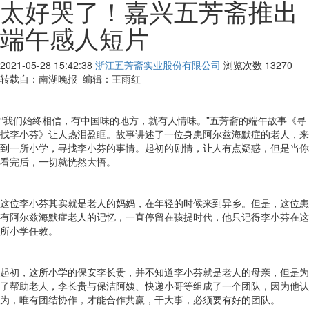
太好哭了！嘉兴五芳斋推出
端午感人短片
2021-05-28 15:42:38
浙江五芳斋实业股份有限公司
浏览次数
13270
转载自：南湖晚报 编辑：王雨红
“我们始终相信，有中国味的地方，就有人情味。”五芳斋的端午故事《寻
找李小芬》让人热泪盈眶。故事讲述了一位身患阿尔兹海默症的老人，来
到一所小学，寻找李小芬的事情。起初的剧情，让人有点疑惑，但是当你
看完后，一切就恍然大悟。
这位李小芬其实就是老人的妈妈，在年轻的时候来到异乡。但是，这位患
有阿尔兹海默症老人的记忆，一直停留在孩提时代，他只记得李小芬在这
所小学任教。
起初，这所小学的保安李长贵，并不知道李小芬就是老人的母亲，但是为
了帮助老人，李长贵与保洁阿姨、快递小哥等组成了一个团队，因为他认
为，唯有团结协作，才能合作共赢，干大事，必须要有好的团队。