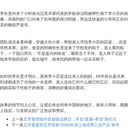
李长贵叫来了小时候当过美术课代表的学校保洁阿姨帮忙画了李小芬的画
像，并跑到校门口叫来了街对面的保洁阿姨，旁边送快递的小哥和正在叫
卖的糖葫芦老哥。
团队成员各显神通，穿越大街小巷，帮助老人寻找李小芬的踪迹......但是
依然未果。这时，食堂的阿姨给长贵送来了学校发的粽子，老人看到粽
子，一下脱口而出：“不是嘉兴的味道”，嘴里念个不停。老人终于记起了
他来学校的目的，临近端午，他来找妈妈带他一起去买粽子。
此时的李长贵才明白，原来李小芬是这位老人的妈妈，65年前从嘉兴来
到成都成为了当地的一名老师。老人连自己叫什么都已经忘记，但说起跟
妈妈买粽子吃粽子的画面，清晰的好像就在眼前。
故事的情节扣人心弦，让观众体会到有中国味的地方，就有人情味，视频
上线后，引发群众的广泛热议和赞叹。
上一条
五芳斋登陆抖音超级品牌日，开启“直播+带货”新纪元​
下一条
五芳斋盛世五芳荣获“2020年浙江省优秀工业产品”称号