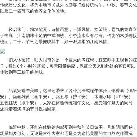
传统历史文化，将为本地市民及外地游客打造传统端午、中秋、春节文化
以及二十四节气的食养文化体验地。
轻启朱门，粉墙黛瓦，诗情画意，一派风情。抬望眼，霸气的龙舟立
于中庭，江南韵味十足的中式阁楼、小桥流水应有尽有。传统的木质铆接
楼面，二十四节气之景掩映其中，好一派温柔的江南风情。
初入体验馆，映入眼帘的是一个巨大的煮粽锅，粽艺师手工现包的粽
子，经过6个小时的蒸煮，每天限量供应，保证全天来到此处的客官可以
体验到手工粽子的美味。
品尝完端午美味，这里还带来了各种沉浸式端午体验，佩香囊（佩平
安）、额画雄黄（画平安）、驱五毒（护平安）、木雕水印（印平安）、
五色丝线（系平安），大家在体验传统端午文化，感受端午魅力的同时，
还能带着满满的节日祝福回家。
临近中秋，还能在体验馆内感受到中秋的节日氛围，月相阴晴圆缺，
场景如梦似幻，无论是古今大家都还是会为这轮美丽的大自然杰作而沉