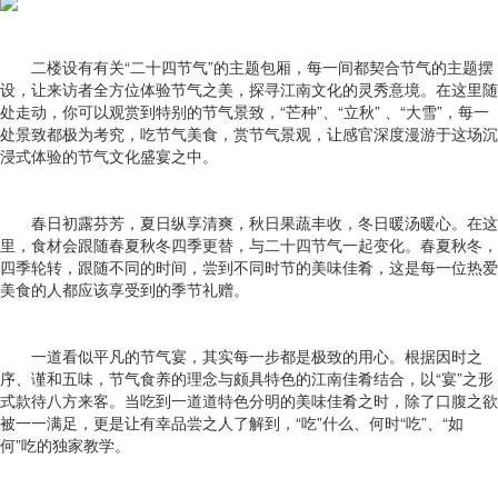
二楼设有有关“二十四节气”的主题包厢，每一间都契合节气的主题摆
设，让来访者全方位体验节气之美，探寻江南文化的灵秀意境。在这里随
处走动，你可以观赏到特别的节气景致，“芒种”、“立秋” 、“大雪”，每一
处景致都极为考究，吃节气美食，赏节气景观，让感官深度漫游于这场沉
浸式体验的节气文化盛宴之中。
春日初露芬芳，夏日纵享清爽，秋日果蔬丰收，冬日暖汤暖心。在这
里，食材会跟随春夏秋冬四季更替，与二十四节气一起变化。春夏秋冬，
四季轮转，跟随不同的时间，尝到不同时节的美味佳肴，这是每一位热爱
美食的人都应该享受到的季节礼赠。
一道看似平凡的节气宴，其实每一步都是极致的用心。根据因时之
序、谨和五味，节气食养的理念与颇具特色的江南佳肴结合，以“宴”之形
式款待八方来客。当吃到一道道特色分明的美味佳肴之时，除了口腹之欲
被一一满足，更是让有幸品尝之人了解到，“吃”什么、何时“吃”、“如
何”吃的独家教学。