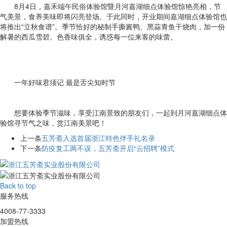
8月4日，嘉禾端午民俗体验馆暨月河嘉湖细点体验馆惊艳亮相，节
气美景，食养美味即将闪亮登场。于此同时，开业期间嘉湖细点体验馆也
将推出“立秋食谱”。季节恰好的秘制手撕酱鸭、黑蒜青鱼干烧肉，加一份
解暑的西瓜雪碧。色香味俱全，诱惑每一位来客的味蕾。
一年好味君须记 最是舌尖知时节
想要体验季节滋味，享受江南景致的朋友们，一起到月河嘉湖细点体
验馆寻节气之味，赏江南美景吧！
上一条
五芳斋入选首届浙江特色伴手礼名录
下一条
防疫复工两不误，五芳斋开启“云招聘”模式
Back to top
服务热线
4008-77-3333
加盟热线