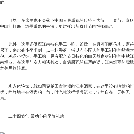
醉。
自然，在这里也不会落下中国人最重视的传统三大节——春节。喜庆
中国红打底，浓墨重彩的书法，更烘托出新春佳节的“中国味”。
此外，这里还供应江南特色手工小吃、茶歇，在月河闲庭信步，逛得
累了，来此处小坐半刻，点一杯香茗，辅以点心匠人的手工制作的鸳鸯大
包、鸡汤小馄饨、手工粽，另有配合节日特色的由天然食材制作的中秋江
南糯点。在这里与友人相谈甚欢，白墙黑瓦的庄严静谧，江南烟雨的朦胧
之美尽收眼底。
步入体验馆，就如同穿越回古时候的江南酒家，在这里没有喧嚣的打
扰，静静地坐在酒家的一角，时光就这样慢慢流去，宁静自在，无拘无
束。
二十四节气 最动心的季节礼赠