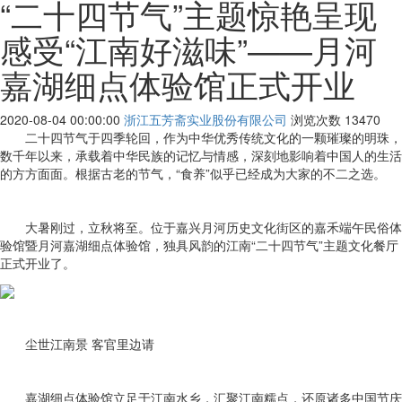
“二十四节气”主题惊艳呈现
感受“江南好滋味”——月河
嘉湖细点体验馆正式开业
2020-08-04 00:00:00
浙江五芳斋实业股份有限公司
浏览次数
13470
二十四节气于四季轮回，作为中华优秀传统文化的一颗璀璨的明珠，
数千年以来，承载着中华民族的记忆与情感，深刻地影响着中国人的生活
的方方面面。根据古老的节气，“食养”似乎已经成为大家的不二之选。
大暑刚过，立秋将至。位于嘉兴月河历史文化街区的嘉禾端午民俗体
验馆暨月河嘉湖细点体验馆，独具风韵的江南“二十四节气”主题文化餐厅
正式开业了。
尘世江南景 客官里边请
嘉湖细点体验馆立足于江南水乡，汇聚江南糯点，还原诸多中国节庆