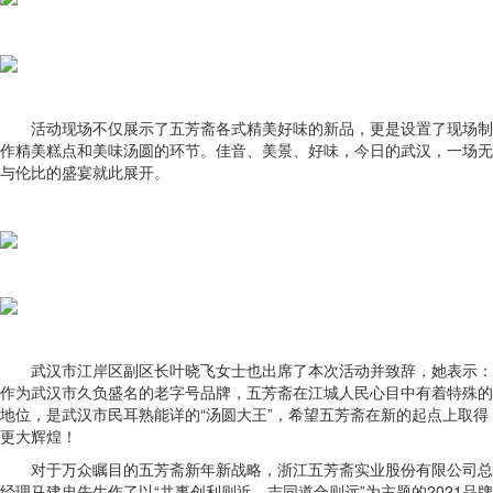
活动现场不仅展示了五芳斋各式精美好味的新品，更是设置了现场制
作精美糕点和美味汤圆的环节。佳音、美景、好味，今日的武汉，一场无
与伦比的盛宴就此展开。
武汉市江岸区副区长叶晓飞女士也出席了本次活动并致辞，她表示：
作为武汉市久负盛名的老字号品牌，五芳斋在江城人民心目中有着特殊的
地位，是武汉市民耳熟能详的“汤圆大王”，希望五芳斋在新的起点上取得
更大辉煌！
对于万众瞩目的五芳斋新年新战略，浙江五芳斋实业股份有限公司总
经理马建忠先生作了以“共事创利则近，志同道合则远”为主题的2021品牌