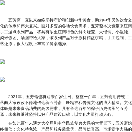
五芳斋一直以来始终坚持守护和创新中华美食，助力中华民族饮食文
化的传承和伟大复兴。面对多变的各地饮食需求，五芳斋本次也带来江南
手工湿点系列产品，将具有浓重江南特色的鲜肉烧麦、大馄饨、小馄饨、
粢米饭团、汤圆带给大家，该系列产品对于原料精益求精，手工包制，工
艺还原，很大程度上丰富了餐桌选择。
2021年，五芳斋也将迎来百岁生日。整整一百年，五芳斋用传统工
艺向大家孜孜不倦地传达着五芳斋工匠精神和传统文化的博大精深。文化
体验是未来食品消费的高级需求，具有长达百年的粽子历史传承的五芳
斋，未来将继续坚持以好产品建设口碑，以文化力量打动人心。
在如此百年未遇之大变局和中华民族复兴大局的大背景下，五芳斋始
终相信：文化特色浓、产品和服务质量优、品牌信誉高、市场竞争力强的