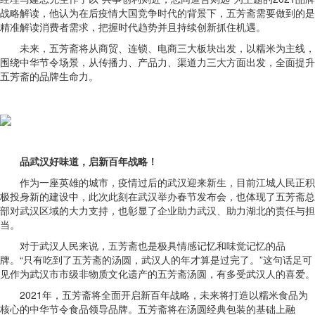
战略解读，他认为在后疫情大国竞争时代的背景下，五芳斋需要做到的是
精准解读消费者需求，把握时代趋势并且持续创新抓住机遇。
未来，五芳斋将从商贸、连锁、电商三大板块出发，以糯米为主线，
围绕中华节令场景，从传播力、产品力、渠道力三大方面出发，全面提升
五芳斋的品牌生命力。
品武汉好味道，启新百年战略！
作为一座英雄的城市，疫情过后的武汉迎来新生，目前江城人民正积
极投身新的建设中，此次此刻在武汉举办春节发布会，也体现了五芳斋总
部对武汉区域的大力支持，也彰显了企业助力武汉、助力湖北的责任与担
当。
对于武汉人民来说，五芳斋也是极具情感记忆和味觉记忆的品
牌。“只有吃到了五芳斋的汤圆，武汉人的年才算是过完了。”这句话足可
见作为武汉市市级非物质文化遗产的五芳斋汤圆，有多受武汉人的喜爱。
2021年，五芳斋将全面开启新百年战略，未来将打造以糯米食品为
核心的中华节令食品领导品牌。五芳斋将在汤圆经典包装的基础上融