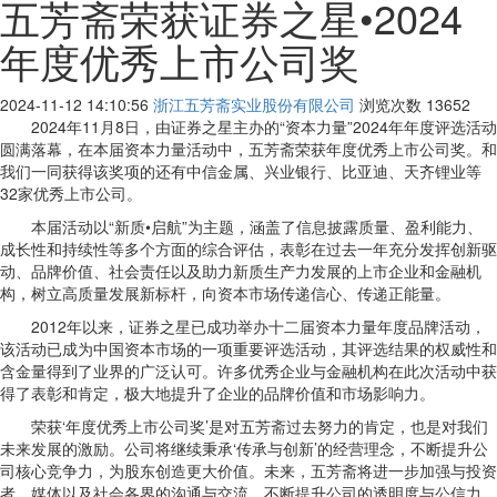
五芳斋荣获证券之星•2024
年度优秀上市公司奖
2024-11-12 14:10:56
浙江五芳斋实业股份有限公司
浏览次数
13652
2024年11月8日，由证券之星主办的“资本力量”2024年年度评选活动
圆满落幕，在本届资本力量活动中，五芳斋荣获年度优秀上市公司奖。和
我们一同获得该奖项的还有中信金属、兴业银行、比亚迪、天齐锂业等
32家优秀上市公司。
本届活动以“新质•启航”为主题，涵盖了信息披露质量、盈利能力、
成长性和持续性等多个方面的综合评估，表彰在过去一年充分发挥创新驱
动、品牌价值、社会责任以及助力新质生产力发展的上市企业和金融机
构，树立高质量发展新标杆，向资本市场传递信心、传递正能量。
2012年以来，证券之星已成功举办十二届资本力量年度品牌活动，
该活动已成为中国资本市场的一项重要评选活动，其评选结果的权威性和
含金量得到了业界的广泛认可。许多优秀企业与金融机构在此次活动中获
得了表彰和肯定，极大地提升了企业的品牌价值和市场影响力。
荣获‘年度优秀上市公司奖’是对五芳斋过去努力的肯定，也是对我们
未来发展的激励。公司将继续秉承‘传承与创新’的经营理念，不断提升公
司核心竞争力，为股东创造更大价值。未来，五芳斋将进一步加强与投资
者、媒体以及社会各界的沟通与交流，不断提升公司的透明度与公信力，