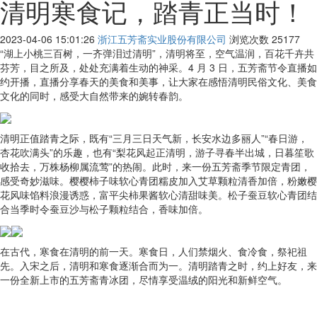
清明寒食记，踏青正当时！
2023-04-06 15:01:26
浙江五芳斋实业股份有限公司
浏览次数
25177
“湖上小桃三百树，一齐弹泪过清明”，清明将至，空气温润，百花千卉共
芬芳，目之所及，处处充满着生动的神采。4 月 3 日，五芳斋节令直播如
约开播，直播分享春天的美食和美事，让大家在感悟清明民俗文化、美食
文化的同时，感受大自然带来的婉转春韵。
清明正值踏青之际，既有“三月三日天气新，长安水边多丽人”“春日游，
杏花吹满头”的乐趣，也有“梨花风起正清明，游子寻春半出城，日暮笙歌
收拾去，万株杨柳属流莺”的热闹。此时，来一份五芳斋季节限定青团，
感受奇妙滋味。樱樱柿子味软心青团糯皮加入艾草颗粒清香加倍，粉嫩樱
花风味馅料浪漫诱惑，富平尖柿果酱软心清甜味美。松子蚕豆软心青团结
合当季时令蚕豆沙与松子颗粒结合，香味加倍。
在古代，寒食在清明的前一天。寒食日，人们禁烟火、食冷食，祭祀祖
先。入宋之后，清明和寒食逐渐合而为一。清明踏青之时，约上好友，来
一份全新上市的五芳斋青冰团，尽情享受温绒的阳光和新鲜空气。