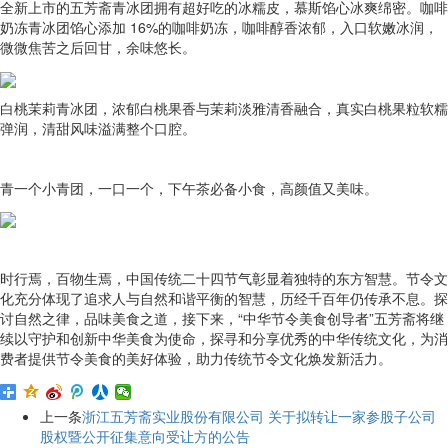
全新上市的五芳斋青冰团拥有超好吃的冰糯皮，慕斯馅心冰爽绵密。咖啡
奶冻青冰团馅心添加 16%的咖啡奶冻，咖啡醇香浓郁，入口软嫩冰润，
微微焦苦之后回甘，余味悠长。
白桃茉莉青冰团，浓郁白桃果香与茉莉淡雅清香融合，真实白桃果粒软糯
弹润，清甜风味溢满整个口腔。
青一个小青团，一口一个，下午茶必备小食，高颜值又美味。
时行焉，百物生焉，中国传统二十四节气彰显着独特的东方智慧。节令文
化充分体现了追求人与自然和谐平衡的智慧，历经千百年仍传承不息。探
讨自然之律，品味美食之道，接下来，“中华节令美食创导者”五芳斋将继
续以守护和创新中华美食为使命，探寻和分享优秀的中华传统文化，为消
费者提供节令美食的美好体验，助力传统节令文化焕发新活力。
上一条
浙江五芳斋实业股份有限公司 关于拟转让一家参股子公司
股权暨公开征集意向受让方的公告