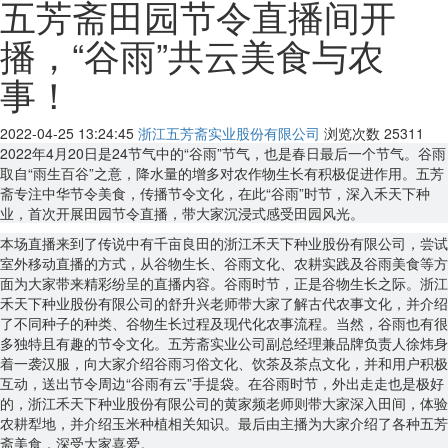
五芳斋田园节令直播间开
播，“谷雨”共云美食与农
事！
2022-04-25 13:24:45
浙江五芳斋实业股份有限公司
浏览次数
25311
2022年4月20日是24节气中的“谷雨”节气，也是春日最后一个节气。谷雨
取自“雨生百谷”之意，降水量的增多对农作物生长有积极促进作用。五芳
斋专注中华节令美食，传播节令文化，在此“谷雨”时节，深入禾天下种
业，首次开展田园节令直播，带大家沉浸式感受田园风光。
本场直播来到了传说中有千亩良田的浙江禾天下种业股份有限公司，尝试
室外移动直播的方式，从谷物生长、谷雨文化、农耕实践及谷雨美食等方
面为大家带来精彩纷呈的直播内容。谷雨时节，正是谷物生长之际。浙江
禾天下种业股份有限公司的舒升兴老师带大家了解古代农事文化，并介绍
了不同种子的种类、谷物生长过程及现代化农事流程。当然，谷雨也有很
多独特且有趣的节令文化。五芳斋实业公司副总经理兼品牌负责人徐炜身
着一袭汉服，向大家介绍谷雨习俗文化、饮茶及茶点文化，并和用户积极
互动，送出节令周边“谷雨有云”手提袋。在谷雨时节，外出走走也是极好
的，浙江禾天下种业股份有限公司的黄家频老师则带大家深入田间，体验
农耕犁地，并介绍玉米种植相关知识。最后由主播为大家介绍了各种五芳
斋美食，深受大家喜爱。